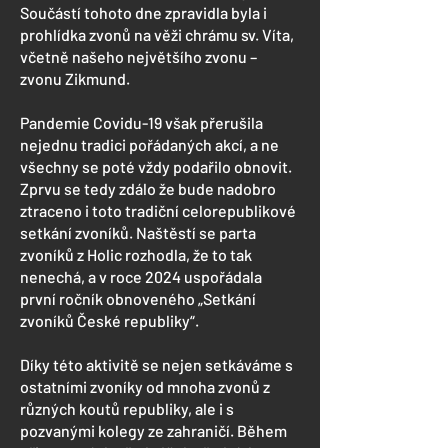
Součástí tohoto dne zpravidla byla i
prohlídka zvonů na věži chrámu sv. Víta,
včetně našeho největšího zvonu –
zvonu Zikmund.
Pandemie Covidu-19 však přerušila
nejednu tradici pořádaných akcí, a ne
všechny se poté vždy podařilo obnovit.
Zprvu se tedy zdálo že bude nadobro
ztraceno i toto tradiční celorepublikové
setkání zvoníků. Naštěstí se parta
zvoníků z Holic rozhodla, že to tak
nenechá, a v roce 2024 uspořádala
první ročník obnoveného „Setkání
zvoníků České republiky“.
Díky této aktivitě se nejen setkáváme s
ostatními zvoníky od mnoha zvonů z
různých koutů republiky, ale i s
pozvanými kolegy ze zahraničí. Během