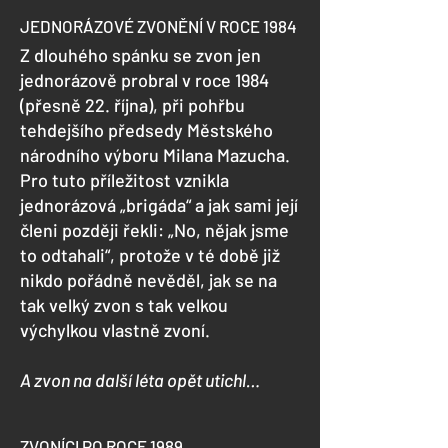
JEDNORÁZOVÉ ZVONĚNÍ V ROCE 1984
Z dlouhého spánku se zvon jen
jednorázově probral v roce 1984
(přesně 22. října), při pohřbu
tehdejšího předsedy Městského
národního výboru Milana Mazucha.
Pro tuto příležitost vznikla
jednorázová „brigáda“ a jak sami její
členi později řekli: „No, nějak jsme
to odtahali“, protože v té době již
nikdo pořádně nevěděl, jak se na
tak velký zvon s tak velkou
výchylkou vlastně zvoní.
A zvon na další léta opět utichl…
ZVONÍCI PO ROCE 1989