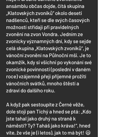
ansámblu občas dojde, čítá skupina
„Klatovských zvoníků“ okolo deseti
nadšenců, kteří se dle svých časových
možností střídají při pravidelných
zvonění na zvon Vondra. Jedním ze
zvonicky významných dní, kdy se sejde
celá skupina „Klatovských zvoníků“, je
vánoční zvonění na Půlnoční mši. Je to
okamžik, kdy si všichni po vykonání své
zvonické povinnosti (poslední v daném
roce) vzájemně přejí příjemné prožití
vánočních svátků, mnoho štěstí a
zdraví do dalšího roku.
A když pak sestoupíte z Černé věže,
dole stojí pan Tichý a hned se ptá: „Kdo
jste tahal jako druhý na straně k
náměstí? Ty? Taháš jako kráva!“, hned
víte, že vše je (i letos), jak to má být! 😃