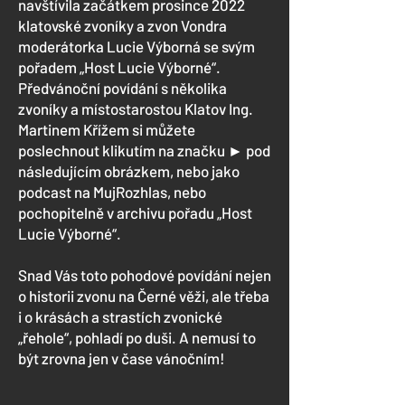
navštívila začátkem prosince 2022
klatovské zvoníky a zvon Vondra
moderátorka Lucie Výborná se svým
pořadem „Host Lucie Výborné“.
Předvánoční povídání s několika
zvoníky a místostarostou Klatov Ing.
Martinem Křížem si můžete
poslechnout klikutím na značku ► pod
následujícím obrázkem, nebo jako
podcast na
MujRozhlas
, nebo
pochopitelně v archivu pořadu
„Host
Lucie Výborné“
.
Snad Vás toto pohodové povídání nejen
o historii zvonu na Černé věži, ale třeba
i o krásách a strastích zvonické
„řehole“, pohladí po duši. A nemusí to
být zrovna jen v čase vánočním!