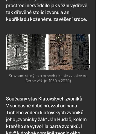
prostředí nesvědčilo jak věžní výdřevě,
tak dřevěné stolici zvonu a ani
kupříkladu koženému zavěšení srdce.
Srovnání starých a nových okenic zvonice na
Černé věži (r. 1960 a 2020)
Současný stav Klatovských zvoníků
V současné době převzal od pana
Tichého vedení klatovských zvoníků
jeho „zvonický žák“ Ján Hudač, kolem
kterého se vytvořila parta zvoníků. I
když k drobné obměně zvonického