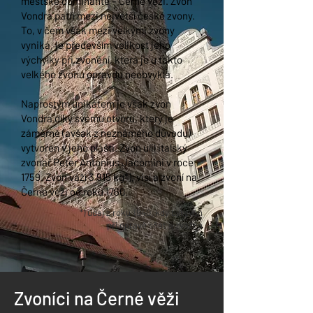
městské dominantě –
Černé věži
. Zvon
Vondra patří mezi největší české zvony.
To, v čem však mezi velkými zvony
vyniká, je především velikost jeho
výchylky při zvonění, která je u takto
velkého zvonu opravdu neobvyklá.
Naprostým unikátem je však zvon
Vondra díky svému otvoru, který je
záměrně (avšak z neznámého důvodu)
vytvořen v jeho plášti. Zvon ulil italský
zvonař Peter Antonius Jacomini v roce
1759. Zvon váží 3 915 kg*), visí a zvoní na
Černé věži od roku 1760.
*) údaj z roku 1940, kdy byl zvon
při opravě sňat a zvážen
Zvoníci na Černé věži