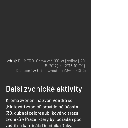
zdroj:
FILMPRO. Černá věž 460 let [online].
29.
5. 2017
[cit.
2018-10-04
].
Dostupné z: https://youtu.be/Qv4jzf4XfGc
Další zvonické aktivity
Kromě zvonění na zvon Vondra se
„Klatovští zvoníci“ pravidelně účastnili
(30. dubna) celorepublikového srazu
zvoníků v Praze, který byl pořádán pod
záštitou kardinála Dominika Duky.