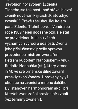
„revolučního“ zvonění (Zdeňka
Tichého) se tak postupně stával hlavní
zvoník nově vznikajících „Klatovských
zvoníků“. Právě zásluhou lidí kolem
pana Zdeňka Tichého zvon Vondra po
roce 1989 nejen dočasně ožil, ale stal
se pravidelnou kulisou všech
významých výročí a událostí. Zvon a
jeho příslušenství prošly opravou
provedenou mistrem zvonařem
Petrem Rudolfem Manouškem – vnuk
Rudolfa Manouška (st.), který v roce
1940 ve své brněnské dílně zavařil
prasklý zvon Vondra. Upraveny byly i
okenice na zvonici a mnoho dalšího.
Byl stanoven harmonogram akcí, při
kterých zvon začal pravidelně zvonit
(viz
termíny zvonění
).