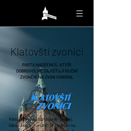
Klatovští zvoníci
PARTA NADŠENCŮ, KTEŘÍ
DOBROVOLNĚ ZAJIŠŤUJÍ RUČNÍ
ZVONĚNÍ NA ZVON VONDRA.
Klatovský zvon Bartoloměj-Ondřej,
lidově zvaný „Vondra“, je zavěšen na