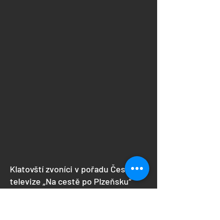
Klatovští zvoníci v pořadu České
televize „Na cestě po Plzeňsku“
Cestopisný magazín České televize
„Na cestě po Plzeňsku“ s