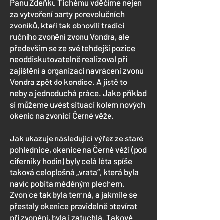
Panu Zdeňku Tichému vděčíme nejen
za vytvoření party porevolučních
zvoníků, kteří tak obnovili tradici
ručního zvonění zvonu Vondra, ale
především se ze své tehdejší pozice
neoddiskutovatelně realizoval při
zajištění a organizaci navrácení zvonu
Vondra zpět do kondice. A jistě to
nebyla jednoduchá práce. Jako příklad
si můžeme uvést situaci kolem nových
okenic na zvonici Černé věže.
Jak ukazuje následující výřez ze staré
pohlednice, okenice na Černé věži (pod
ciferníky hodin) byly celá léta spíše
taková celoplošná „vrata“, která byla
navíc pobita měděným plechem.
Zvonice tak byla temná, a jakmile se
přestaly okenice pravidelně otevírat
při zvonění, byla i zatuchlá. Takové