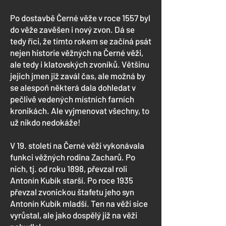
Po dostavbě Černé věže v roce 1557 byl
do věže zavěšen i nový zvon. Dá se
tedy říci, že tímto rokem se začíná psát
nejen historie věžných na Černé věži,
ale tedy i klatovských zvoníků. Většinu
jejich jmen již zavál čas, ale možná by
se alespoň některá dala dohledat v
pečlivě vedených místních farních
kronikách. Ale vyjmenovat všechny, to
už nikdo nedokáže!
V 19. století na Černé věži vykonávala
funkci věžných rodina Zacharů. Po
nich, tj. od roku 1898, převzal roli
Antonín Kubík starší. Po roce 1935
převzal zvonickou štafetu jeho syn
Antonín Kubík mladší. Ten na věži sice
vyrůstal, ale jako dospělý již na věži