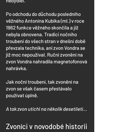
nebydlel.
​Po odchodu do důchodu posledního
věžného Antonína Kubíka (ml.) v roce
1962 funkce věžného skončila a již
nebyla obnovena. Tradici nočního
troubení do všech stran v dnešní době
převzala technika, ani zvon Vondra se
již moc nepoužíval. Ruční zvonění na
zvon Vondra nahradila magnetofonová
nahrávka.
Jak noční troubení, tak zvonění na
zvon se však časem přestávalo
používat úplně.
A tak zvon utichl na několik desetiletí…
Zvoníci v novodobé historii