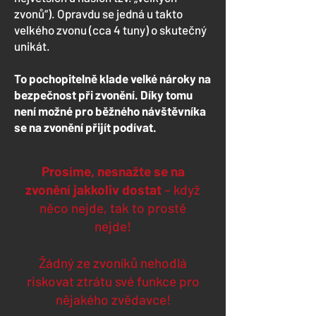
zvonů“). Opravdu se jedná u takto
velkého zvonu (cca 4 tuny) o skutečný
unikát.
To pochopitelně klade velké nároky na
bezpečnost při zvonění. Díky tomu
není možné pro běžného návštěvníka
se na zvonění přijít podívat.
Prosíme, nesnažte se na
zvonění jakkoliv dostat
– když
něco nejde, tak to prostě
nejde!
Žádný ze zvoníků nehodlá
riskovat ztrátu své funkce pro
nějakého zvědavce!