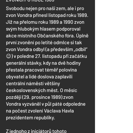
Svobodu nejen pro naši zem, ale i pro
zvon Vondra přinesl listopad roku 1989.
Již na přelomu roku 1989 a 1990 zvon
svým hlubokým hlasem podporoval
akce místního Občanského fóra. Úplně
první zvonění po letité odmlce si tak
zvon Vondra odbyl (a především „odbil“
😉) v poledne 27. listopadu při začátku
generální stávky, kdy na dvě hodiny
přestala pracovat téměř polovina
obyvatel a lidé doslova zaplavili
centrální náměstí většiny
československých měst. O měsíc
později (29. prosince 1989) zvon
Vondra vyzváněl v půl páté odpoledne
na počest zvolení Václava Havla
prezidentem republiky.
Z jednoho z iniciátorů tohoto