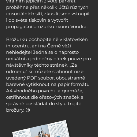
virálním jepičím životě párkrát
proběhne přes několik účtů různých
(a)sociálních sítí, zkusili jsme vstoupit
i do světa tiskovin a vytvořit
propagační brožurku zvonu Vondra.
Brožurku pochopitelně v klatovskén
infocentru, ani na Černé věži
nehledejte! Jedná se o naprosto
unikátní a jedinečný dárek pouze pro
návštěvníky těchto stránek. „Za
odměnu“ si můžete stáhnout níže
uvedený PDF soubor, oboustranně
barevně vytisknout na papír formátu
A4 vhodného povrchu a gramáže,
ostřihnout dle ořezových značek a
správně poskládat do stylu trojité
brožury. 😉