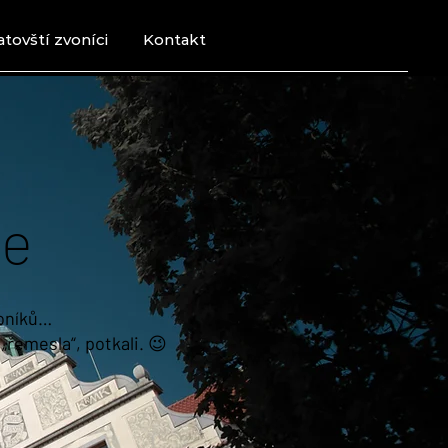
atovští zvoníci
Kontakt
ie
voníků…
„řemesla“, potkali. 😉