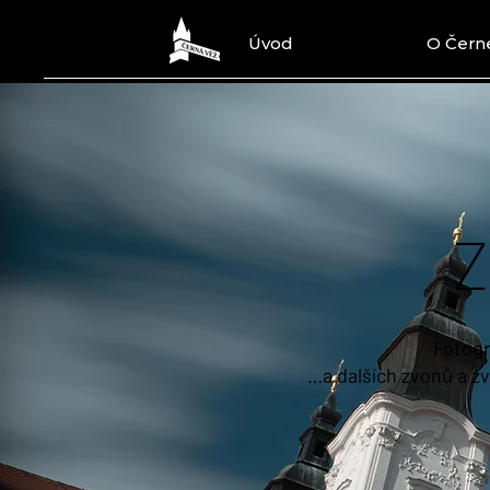
Úvod
O Černé
Z
Fotogr
…a dalších zvonů a zv