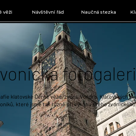
 věži
Návštěvní řád
Naučná stezka
Kl
vonická fotogaler
afie klatovské Černé věže, zvonu Vondra, Klatovských z
oníků, které jsme tak různě při výkonu svého zvonického 