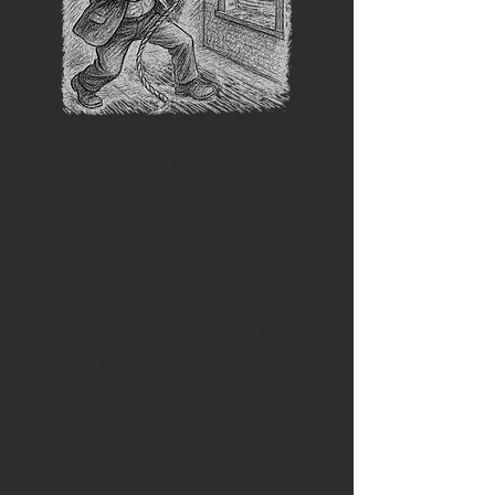
No, průšvih to byl parádní! Zvláště,
když se chce, aby to průšvih byl…
…
Tak byl pan Tichý, coby vedoucí
zvoník, za toto neschválené zvonění
zbaven své funkce. Jak sám kdysi
někde u piva řekl, ona to byla stejně
jen otázka času, kdy si někdo něco
podobného na něj vymyslí.
A takhle to aspoň byl pořádný
zvonický průšvih, za který to prý