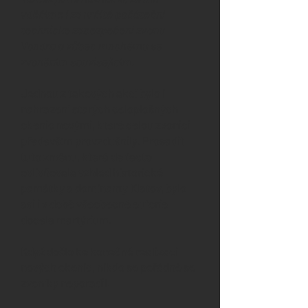
vděčíme i za určité počáteční
technické zabezpečení zvonu
Vondra a vůbec mnohému se
zvoněním souvisejícím.
Jednou z takových akcí bylo i
nahrazení starých celoplošných
okenic novými, které celou zvonici
především provzdušnily. Prosadit
tuto změnu, která de facto
ovlivňovala vzhled historické
památky a dominanty Klatov, bylo
asi i v době všeobecné euforie
docela martýrium.
Když došlo ke konečné realizaci
nových okenic, nikdo se pořádně se
zvoníky neporadil.