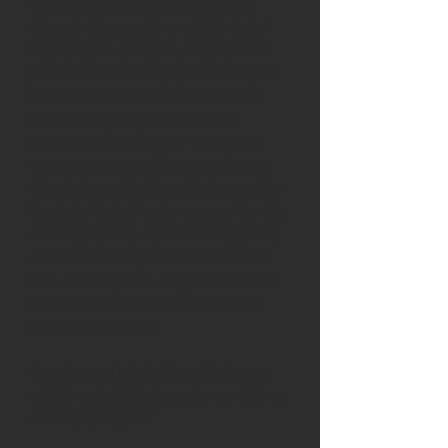
zapomněli pochlubit, že kromě
důmyslného systému odvětrávání
krypty pod kostelem, díky němuž
jsou dodnes Klatovy proslulé svými
mumiemi, navrhli klenbu kostela
tak, že ani jediný tón z varhan
nepřijde nazmar. Hrají-li na kúru
varhany, zvuk se díky umu těchto
dávných stavitelů rozlévá po celém
kostele, žádný kout nevynechá. Ale
nikam jinam se dále zvuk zbytečně
nešíří, zůstává pěkně v chrámové
lodi – proč by měl „zbytečně“ utíkat
nahoru do zvonice na Černé věži!
Proč by také měl?
Copak mohl kdokoliv tušit, že tam
někdy bude čekat banda zvoníků na
smluvený signál?