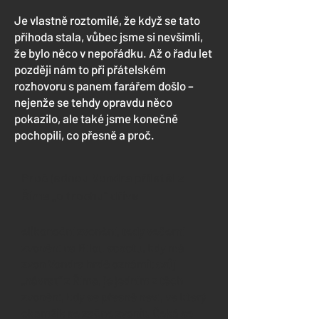
Je vlastně roztomilé, že když se tato
příhoda stala, vůbec jsme si nevšimli,
že bylo něco v nepořádku. Až o řadu let
později nám to při přátelském
rozhovoru s panem farářem došlo –
nejenže se tehdy opravdu něco
pokazilo, ale také jsme konečně
pochopili, co přesně a proč.
Proč jednou Vondra přiletěl z
Říma „o trochu“ dříve
elikonoční zvonění, tedy večerní
zvonění na Bílou sobotu, kdy má
zvon Vondra hrdě oznámit svůj
„návrat“ z Říma, je jedním z těch
zvonění, kdy se přesně neví, ve který
okamžik se začne zvonit. Čeká se