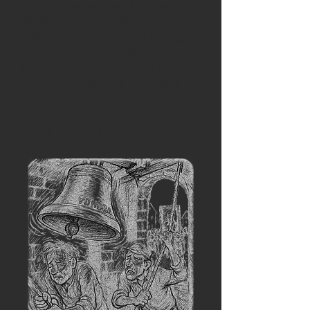
posunky naznačovat, že by asi bylo
dobré zvonění přerušit, když se
stále nic neděje. Bohužel, na tyto
situace nemáme nacvičené
komunikační signály, takže se moc
nevědělo, co dál. Tak jsme dělali to,
co zvonící umí nejlépe!
Zvonili jsme dále…