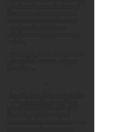
nesnesitelným. Zkuste však někoho
přesvědčit, aby se něco nového (a
tak nákladného!) mělo předělat.
Snad jen díky neústupnosti pana
Tichého jsou okenice dnes
předělány a zvonění je takové, jak
má být.
A jak to bývá, člověk si takto nadělá
pár nepřátel. A ti občas čekají na
příležitost…
…
A ta příležitost přišla poměrně záhy
– při svatbě současné zvonířky a
jednoho z dřívějších zvoníků (rok
2002). Když parta tehdejších
zvoníků čekala před radnicí na to, až
novomanželé vyjdou z radnice,