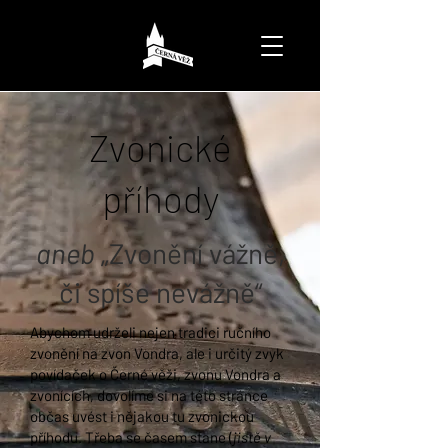
Zvonické
příhody
aneb
„Zvonění vážně,
či spíše nevážně“
Abychom udrželi nejen tradici ručního
zvonění na zvon Vondra, ale i určitý zvyk
povídaček o Černé věži, zvonu Vondra a
zvonících, dovolíme si na této stránce
občas uvést i nějakou tu zvonickou
příhodu. Třeba se časem stane (
jistě v