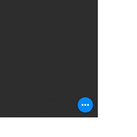
neslyšeli…
Naštěstí se i tentokrát „spolehlivé“
řešení našlo!
Vedle arciděkanského kostela stojí
od roku 1689 zvonice zvaná Bílá věž.
Dodnes plní svůj účel: pravidelně
vyzvání a upevňuje tak Klatovákům
orientaci v čase. Zvony na této věži
řídí hodinový stroj nebo se v
potřebný okamžik spouštějí přímo z
fary, přes dálkové ovládání v kapse
pana faráře. Dohodlo se tedy, že
právě zvony Bílé věže, spuštěné
tímto ovládáním, budou v ten pravý
okamžik jasným signálem pro
začátek velikonočního zvonění.
Někdy je třeba dát nesmlouvavé
pokyny: „Muž s koženou brašnou…“,