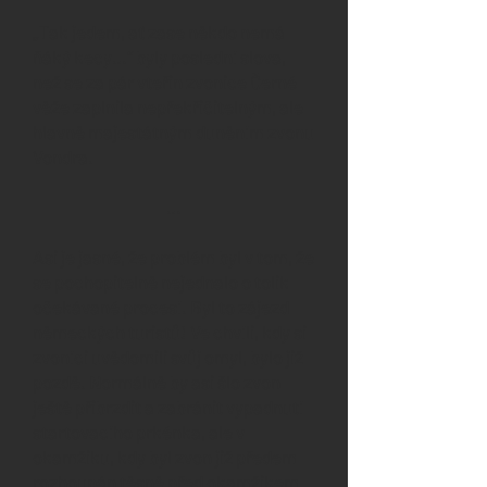
„Tak jedem, ať zase někdo nemá
ňáký kecy…“ byly poslední slova,
než se za pár vteřin zvonice Černé
věže zaplnila nepřekřičitelným, ale
hlavně majestátným duněním zvonu
Vondra.
…
Asi je jasné, že problém byl v tom, že
se pochopitelně nejednalo o tolik
očekávané procesí. Byl to zájezd
německých turistů! Ve chvíli, kdy si
zvoníci uvědomili svůj omyl, bylo již
pozdě. Normálně by asi šlo zvon
ještě přibrzdit a zabránit vypadnutí
startovacího prkénka, ale v
okamžiku, kdy byl zvon již předem
rozhoupán těsně před okamžikem