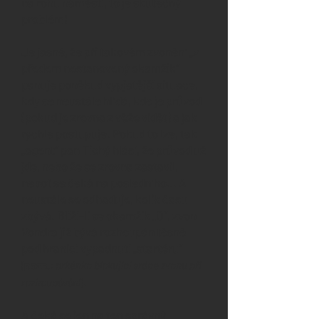
na rohu náměstí, to je skutečný
problém!
Je jasné, že při takovém zvonění „v
předem nestanovený okamžik“
panuje poněkud vypjatější situace,
kdy se neustále hlídá, kde je průvod
(pokud je zrovna z věže vidět) a jak
rychle postupuje. Pokud to lze, tak
„agent“ pan Tichý hlásí, že průvod už
jde, nebo že se zrovna zastavil,
neboť se čeká na posledního… A
neustále se odhaduje, kolik času
zbývá. Blíží-li se okamžik „O“, zvon
Vondra již bývá rozhoupán těsně
pod hranicí vypadnutí „startéru“
(
pozn.:
prkénko blokující srdce zvonu při
.
rozhoupávání
)
A čeká se jen na ten správný