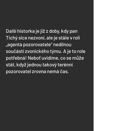
stálo!
Další historka je již z doby, kdy pan
Tichý sice nezvoní, ale je stále v roli
„agenta pozorovatele“ nedílnou
součástí zvonického týmu. A je to role
potřebná! Neboť uvidíme, co se může
stát, když jednou takový terénní
pozorovatel zrovna nemá čas.
Nejdelší zvonění, co asi Vondra
zažil
Pouťové zvonění je jedno z
nejdelších. Zvon Vondra vyzvání od
okamžiku, kdy se procesí s obrazem
Panny Marie Klatovské objeví v