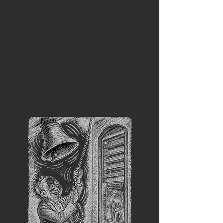
která je hned vedle Černé věže,
někoho napadlo:
„Což takhle novomanželům ke
svatbě zazvonit na Vondru!“
A když je hloupý nápad v hlavě…
…a klíč od Černé věže v kapse…
…je rázem na průšvih zaděláno!