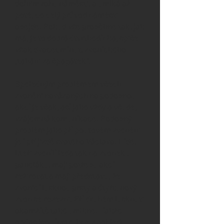
dolním rohu náměstí, a umlká až
poté, co celý průvod náměstí
obejde. Pokud vše proběhne tak, jak
má, je to dobrá čtvrthodinka, spíše
však dvacet minut, zvonického
„tahání za špagátek“.
Společným problémem všech
zvonění navázaných na podobnou
akci je však, asi jako vždy a všude,
vzájemná komunikace. Podobný
problém jako při pouťovém zvonění
je i při jízdě svatého Václava. Lidé,
kteří zvonili leda tak na zvonek u
paneláku, mají potřebu akci
režírovat a mají představu, že
zvoníci lusknou prsty a čtyřtunový
zvon se rozezní. Při druhém lusknutí
okamžitě také umlkne. Takže
občas jsou instrukce z pohledu