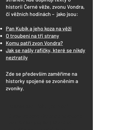
historii Černé věže, zvonu Vondra,
či věžních hodinách – jako jsou:
Pan Kubík a jeho koza na věži
O troubení na tři strany
Komu patří zvon Vondra?
Jak se našly rafičky, které se nikdy
neztratily
Zde se především zaměříme na
historky spojené se zvoněním a
zvoníky.
Kterak pan Tichý „dozvonil“
O zásluze pana Tichého o novodobé
zvonění jsme se jistě již zmínili.
Taktéž jsme naznačili, že mu