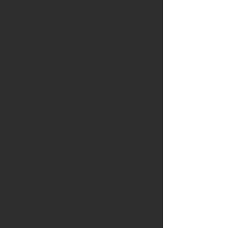
Ale vraťme se k našemu pouťovému
zvonění.
Zvoníci jsou také jen lidé a moc
nestojí o nějaké handrkování, takže
je někdy lepší se alespoň pokusit
vyhovět, i když je jasné, jak to
dopadne. Rozhoupává-li se zvon
Vondra z klidu, lze se dočkat prvního
úderu asi za dvacet až třicet
sekund. Při dobře „předhoupaném“
zvonu lze tuto dobu zkrátit na pět
(zbožné přání zvoníků) až deset
sekund. Zvoní-li se v jasně daný čas,
například v poledne některého z
významných dnů, dokáží si zvoníci
první úder docela slušně načasovat.
Ale v případě, kdy někdo dost
nečekaně vyjde/vyjede mezi domy