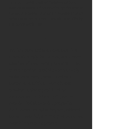
To je asi trochu tradice! Podobná situace
nastala nedávno při montáži bezpečnostních
kamer, kdy jedna z kamer při zvonění překáží
úplnému otevření jedné z okenic. A stačilo by
pár centimetrů…
😒
…
Vznikly tedy krásné nové okenice,
které sice byly žaluziové, ale v horní
části se vůbec nedaly otevírat. Tak
místo nadšení a očekávané chvály
došlo ze strany pana Tichého k
oprávněné kritice. Nemožnost
otevření celého profilu oken
zvonice se totiž hned při prvním
zvonění (očekávaně!) projevila.
Zvuk zvonu nebyl schopen pořádně
opustit zvonici, a mimo jiné pobyt ve
zvonici se stal naprosto