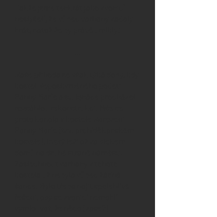
Takže jsme tenkrát jako zvoníci
neslyšeli, že vůbec varhany začaly
hrát, natož že by právě umlkly!
…
Naše příhoda se však týká doby, kdy
kostel Neposkvrněného početí
Panny Marie a sv. Ignáce procházel
rozsáhlou rekonstrukcí. Mše se
proto konala v kostele Narození
Panny Marie (tzv. archiděkanském
kostele), který leží až za blokem
domů na druhé straně náměstí.
Zaslechnout varhany z tohoto
kostela už nebyla vůbec žádná
šance. Bylo třeba najít spolehlivé
řešení, aby se zvoníci nemohli
vymlouvat, že něco (zase?)