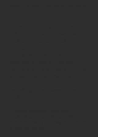
zvonické reality poněkud úsměvné.
Kupříkladu:
„Jakmile kůň svatého Václava
chřístne podkůvkou o první kostku
dláždění na náměstí, udeří zvon
Vondra poprvé…
…v okamžiku, kdy se noha
sesedajícího svatého Václava
dotkne země, zvon umlkne, aby mohl
starosta města pronést pozdrav!“
No, režie jak z hollywoodského
trháku!
O marných pokusech o vzájemnou
synchronizaci zvonu po návratu z Říma a
kostelních varhan po velikonočním Gloria by
se také dalo vyprávět…