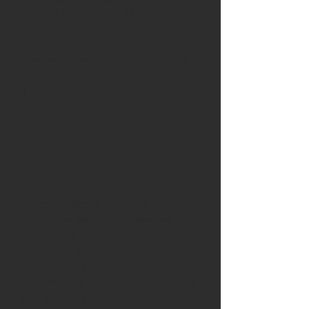
prvního úderu, nešlo již zvrátit to, co
se stalo.
„Startér“ vypadl a zvon začal zvonit!
A tak vrozený cit německých turistů
pro pochodování v organizovaném
vícestupu zavinil, že zvon Vondra se
tentokráte rozezněl výrazně dříve.
…
Původně jsme si, jako zvoníci,
mysleli, že naše předčasné zvonění
tedy alespoň uspíší přípravy
průvodu. Po deseti minutách
zvonění jsme zjistili, že nikoliv. Režie
byla zřejmě pevně dána! Po dalších
pěti minutách zvonění jsme si začali