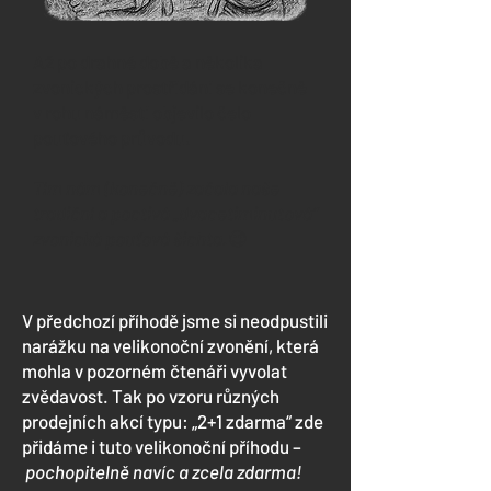
Až po drahné době a několika
zvonických prostřídání se konečně
v rohu náměstí objevilo čelo
pouťového průvodu.
Tím nám (konečně) začala naše
tradiční a poctivá „dvacetiminutová“
zvonická pouťová šichta.
😉
V předchozí příhodě jsme si neodpustili
narážku na velikonoční zvonění, která
mohla v pozorném čtenáři vyvolat
zvědavost. Tak po vzoru různých
prodejních akcí typu: „2+1 zdarma“ zde
přidáme i tuto velikonoční příhodu –
pochopitelně navíc a zcela zdarma!