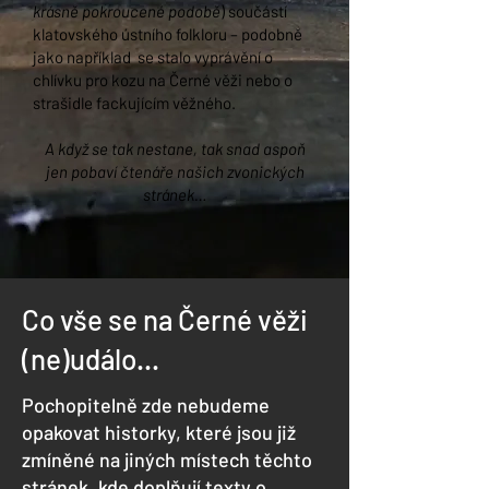
krásně pokroucené podobě
) součástí
klatovského ústního folkloru – podobně
jako například se stalo vyprávění o
chlívku pro kozu na Černé věži nebo o
strašidle fackujícím věžného.
A když se tak nestane, tak snad aspoň
jen pobaví čtenáře našich zvonických
stránek…
Co vše se na Černé věži
(ne)událo...
Pochopitelně zde nebudeme
opakovat historky, které jsou již
zmíněné na jiných místech těchto
stránek, kde doplňují texty o