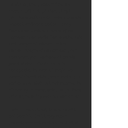
na signál, který však může, ale
nemusí přijít. Kupříkladu, když
probíhala velikonoční mše v kostele
Neposkvrněného početí Panny
Marie a sv. Ignáce, který stojí na
náměstí hned vedle Černé věže, bylo
smluveným signálem umlknutí
varhan. Stojíte-li na náměstí před
kostelem, jsou varhany z kostela
jasně slyšet. Nikoho by tedy
nenapadlo, že zvoníci, stojící ve
zvonici Černé věže (hned vedle!), ty
varhany neuslyší. A když říkáme, že
nikoho by to nenapadlo, tak je třeba
přiznat, že ani ty zvoníky samotné!
Carlo Lurago, který kostel navrhl,
ani Dominic Orsi, který stavbu
pravděpodobně vedl, se totiž nějak