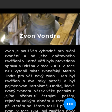
Zvon Vondra
Zvon je používán výhradně pro ruční
zvonění a od jeho opětovného
zavěšení v Černé věži byla provedena
oprava a údržba v roce 2000. V roce
1581 vyrobil mistr zvonařský Martin
Jindra pro věž nový zvon. Ten byl
zavěšen o dva roky později a byl
pojmenován Bartoloměj-Ondřej, lidově
zvaný "Vondra. Název věže pochází z
jejího ožehnutí četnými požáry,
zejména velkým ohněm v roce 1758,
při kterém se žárem rozlil i původní
zvon. V roce 1760 byl zavěšen nový